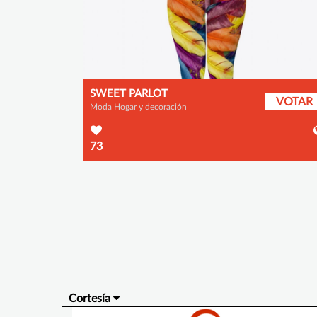
SWEET PARLOT
VOTAR
Moda Hogar y decoración
73
Cortesía