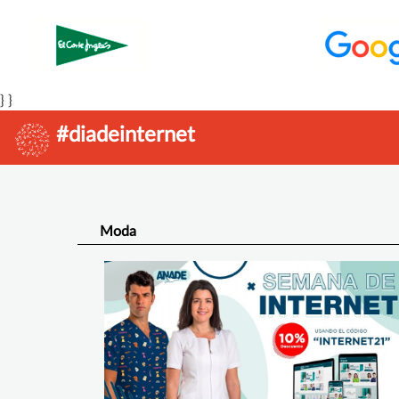
} }
#diadeinternet
Moda