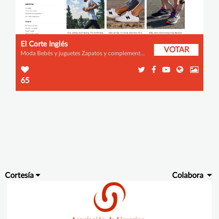
El Corte Inglés
VOTAR
Moda Bebés y juguetes Zapatos y complementos Informática, Electrónica, Telefonía Alimentación Hogar y decoración Deportes y aire libre Libros, Papelería, Artes Música e instrumentos Perfumería y cosmética Fotografía y vídeo Consolas y Videojuegos Relojes y joyería Viajes, ocio y planes Banca, Seguros, Servicios Otros
65
Cortesía
Colabora