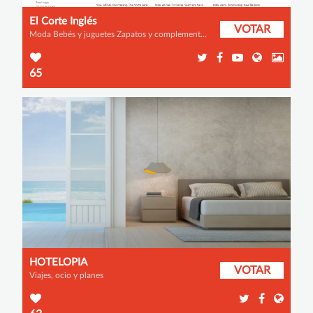
El Corte Inglés
VOTAR
Moda Bebés y juguetes Zapatos y complementos Informática, Electrónica, Telefonía Alimentación Hogar y decoración Deportes y aire libre Libros, Papelería, Artes Música e instrumentos Perfumería y cosmética Fotografía y vídeo Consolas y Videojuegos Relojes y joyería Viajes, ocio y planes Banca, Seguros, Servicios Otros
65
HOTELOPIA
VOTAR
Viajes, ocio y planes