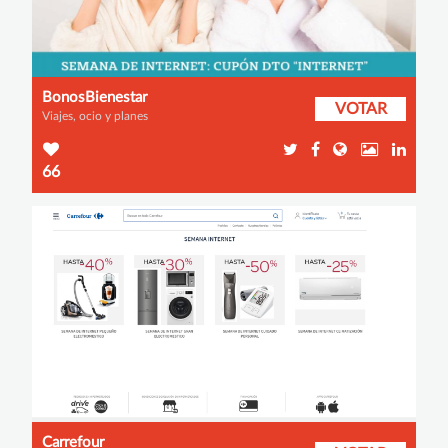
BonosBienestar
VOTAR
Viajes, ocio y planes
66
Carrefour