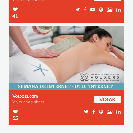
41
Vouxers.com
VOTAR
Viajes, ocio y planes
55