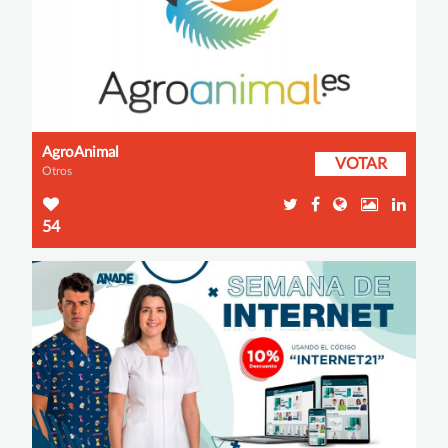
AgroAnimal
VOTAR
Otros
54