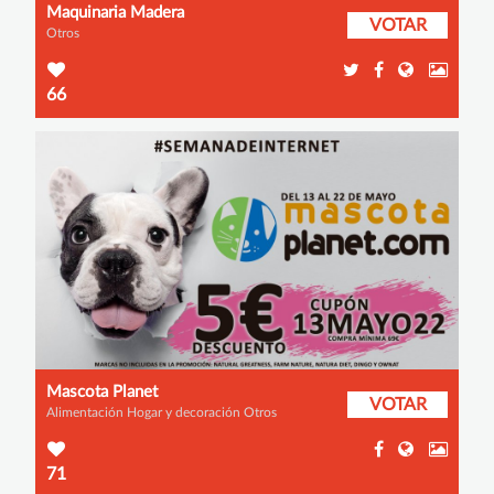
Maquinaria Madera
VOTAR
Otros
66
Mascota Planet
VOTAR
Alimentación Hogar y decoración Otros
71