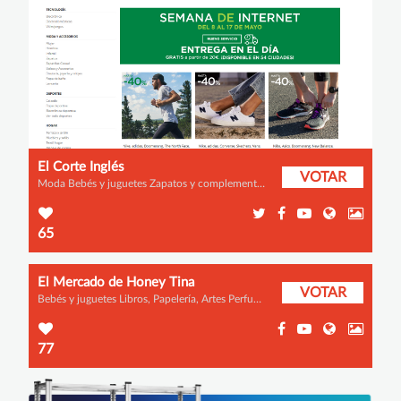
El Corte Inglés
VOTAR
Moda Bebés y juguetes Zapatos y complementos Informática, Electrónica, Telefonía Alimentación Hogar y decoración Deportes y aire libre Libros, Papelería, Artes Música e instrumentos Perfumería y cosmética Fotografía y vídeo Consolas y Videojuegos Relojes y joyería Viajes, ocio y planes Banca, Seguros, Servicios Otros
65
El Mercado de Honey Tina
VOTAR
Bebés y juguetes Libros, Papelería, Artes Perfumería y cosmética Otros
77