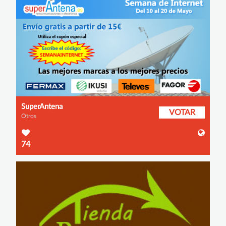
SuperAntena
VOTAR
Otros
74