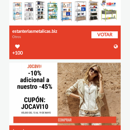
estanteriasmetalicas.biz
VOTAR
Otros
+100