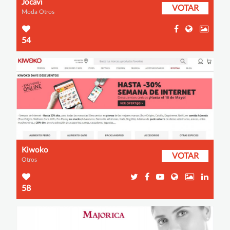
Jocavi
VOTAR
Moda Otros
54
Kiwoko
VOTAR
Otros
58