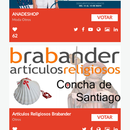
ANADESHOP
VOTAR
Moda Otros
62
Artículos Religiosos Brabander
VOTAR
Otros