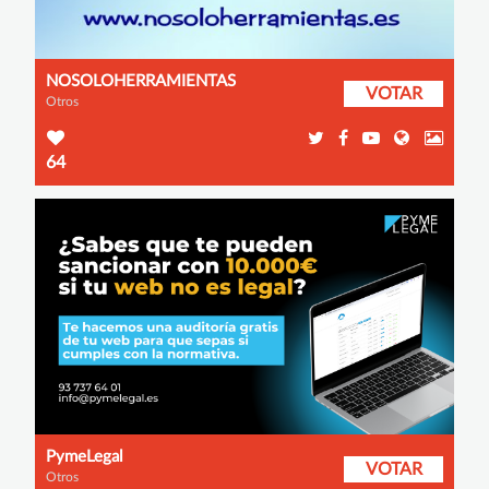
NOSOLOHERRAMIENTAS
VOTAR
Otros
64
PymeLegal
VOTAR
Otros