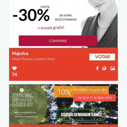
Majorica
VOTAR
Moda Relojes y joyería Otros
74