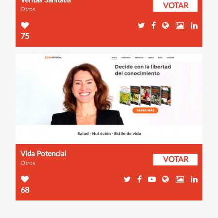
Veritas Sanitatis
VOTAR
Otros
75
Vida Potencial
VOTAR
Otros
68