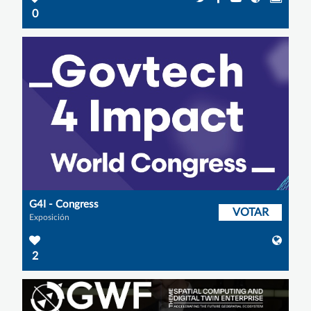
0
G4I - Congress
VOTAR
Exposición
2