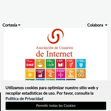
Cortesía
Colabora
Utilizamos cookies para optimizar nuestro sitio web y
recopilar estadísticas de uso. Por favor, consulte la
Política de Privacidad
Inicio
Política de privacidad
Permitir todas las Cookies
¿Que es?