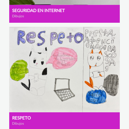
SEGURIDAD EN INTERNET
Dibujos
RESPETO
Dibujos