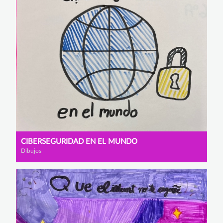
CIBERSEGURIDAD EN EL MUNDO
Dibujos