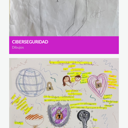
CIBERSEGURIDAD
Dibujos