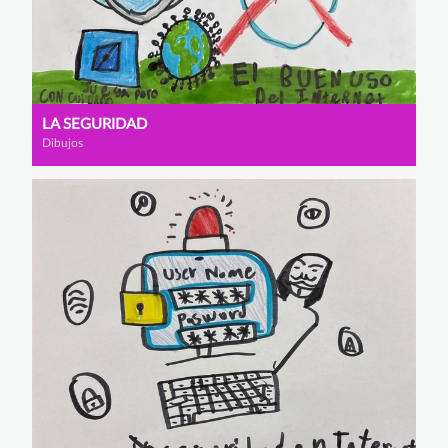
LA SEGURIDAD
Dibujos