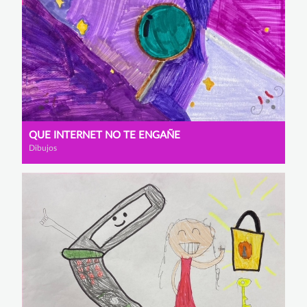
QUE INTERNET NO TE ENGAÑE
Dibujos