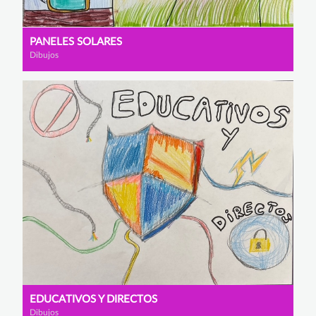
PANELES SOLARES
Dibujos
EDUCATIVOS Y DIRECTOS
Dibujos