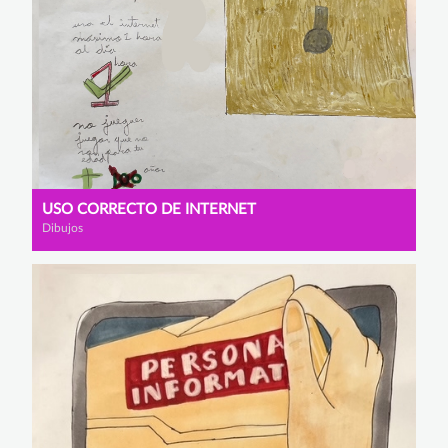
USO CORRECTO DE INTERNET
Dibujos