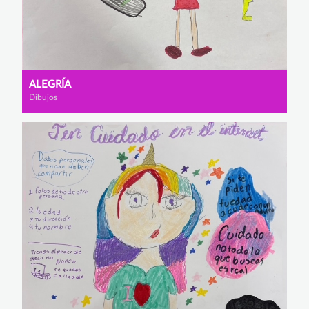
ALEGRÍA
Dibujos