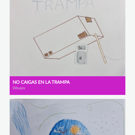
NO CAIGAS EN LA TRAMPA
Dibujos