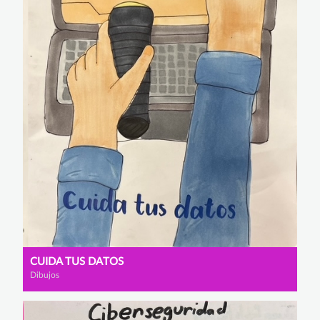
CUIDA TUS DATOS
Dibujos