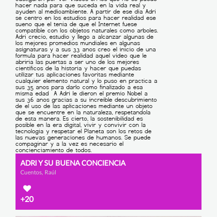
ADRI Y SU BUENA CONCIENCIA
Cuentos, Raúl
+20