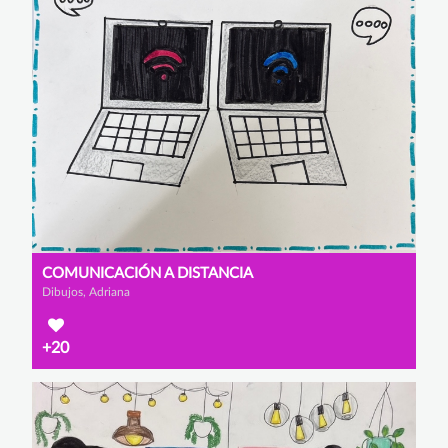
COMUNICACIÓN A DISTANCIA
Dibujos, Adriana
+20