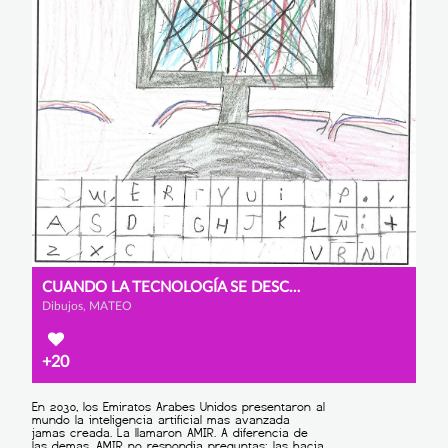
CUANDO LA TECNOLOGÍA SE DESCONTROLA
Dibujos, MATEO
+20