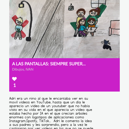
A LAS PANTALLAS: SIEMPRE SUPERVISADO, NUNCA ENGANCHADO.
Dibujos, IVAN
1