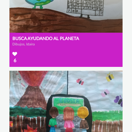
BUSCA AYUDANDO AL PLANETA
Dibujos, Idaira
6