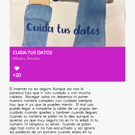
CUIDA TUS DATOS
Dibujos, Alondra
+20