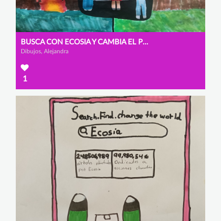
BUSCA CON ECOSIA Y CAMBIA EL PLANETA
Dibujos, Alejandra
1