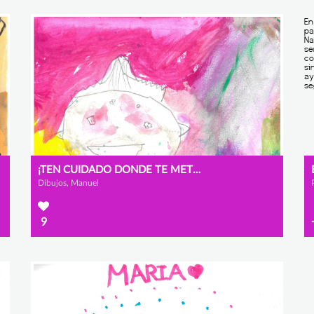
¡TEN CUIDADO DONDE TE METES!
Dibujos, Manuel
9