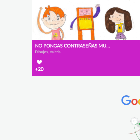
NO PONGAS CONTRASEÑAS MUY FÁCILES
Dibujos, Valeria
+20