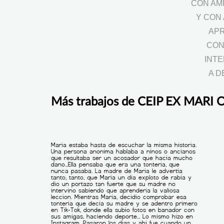
CON AM
Y CON
APR
CON
INT
A D
Más trabajos de CEIP EX MARI 