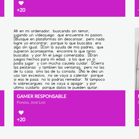
+20
GAMER RESPONSABLE
Poesías, José Luis
+20