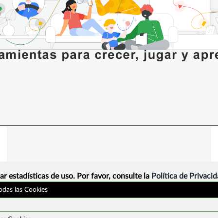
ar estadísticas de uso. Por favor, consulte la
Política de Privaci
todas las Cookies
¿Que es?
Contacto