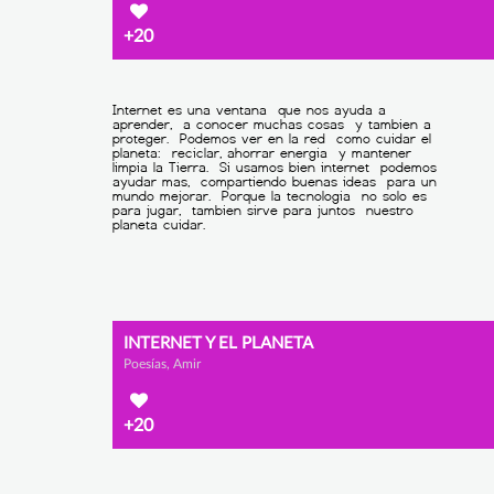
+20
INTERNET Y EL PLANETA
Poesías, Amir
+20