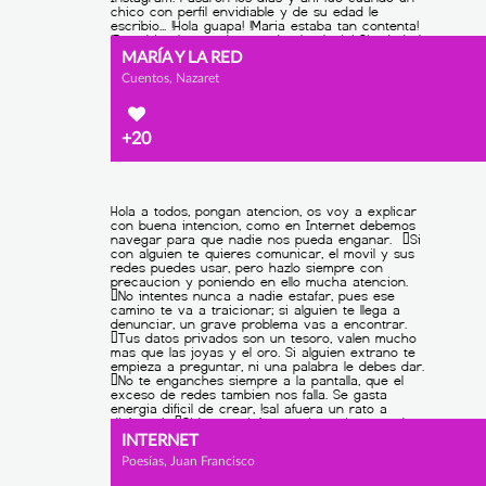
MARÍA Y LA RED
Cuentos, Nazaret
+20
INTERNET
Poesías, Juan Francisco