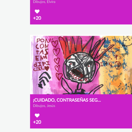
Dibujos, Elvira
+20
¡CUIDADO, CONTRASEÑAS SEGURAS!
Dibujos, Jesús
+20