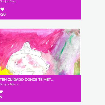
Dibujos, Sara
+20
¡TEN CUIDADO DONDE TE METES!
Dibujos, Manuel
9