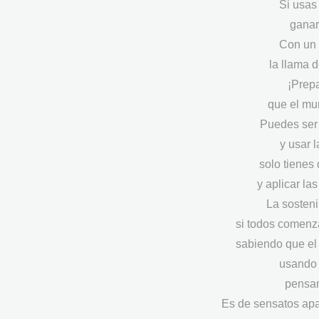
Si usas
ganar
Con un 
la llama 
¡Prepa
que el mu
Puedes ser
y usar 
solo tienes
y aplicar la
La sosteni
si todos comenza
sabiendo que el 
usando 
pensan
Es de sensatos apa