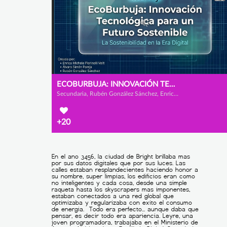
ECOBURBUJA: INNOVACIÓN TECNOLÓGICA PARA UN FUTURO SOSTENINBLE
Secundaria, Rubén González Sánchez, Enrico Michele Pierinelli Velit y Álvaro Simón Pareja
+20