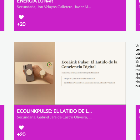
ENERGÍA LUNAR
Secundaria, Jon Velayos Galletero, Javier Mateo García Díaz y Daniel Aguilar Redondo
+20
ECOLINKPULSE: EL LATIDO DE LA CONCIENCIA DIGITAL
Secundaria, Gabriel Jara de Castro Oliveira, Ariadna Gascón Ruiz y Alexandra Vera Uscai
+20