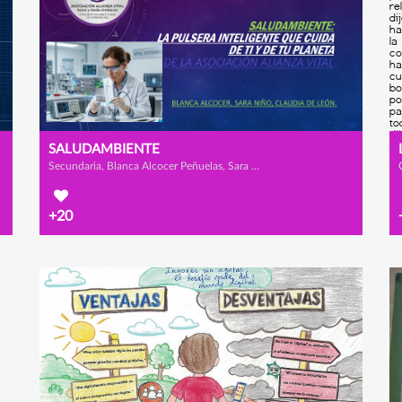
SALUDAMBIENTE
Secundaria, Blanca Alcocer Peñuelas, Sara Niño Sepúlveda y Claudia de León Delgado
+20