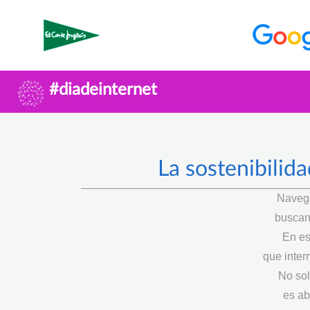
#diadeinternet
La sostenibilida
Navega
buscan
En es
que intern
No sol
es ab