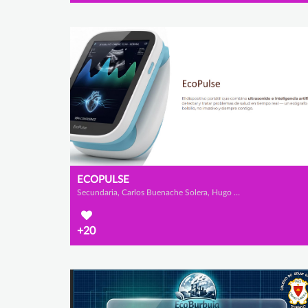
ECOPULSE
Secundaria, Carlos Buenache Solera, Hugo Martínez Campañá y Darío López Mateo
+20