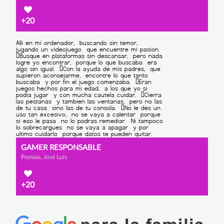
+20
GAMER RESPONSABLE
Poesías, José Luis
+20