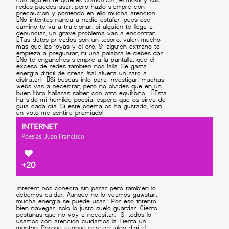
INTERNET
Poesías, Juan Francisco
+20