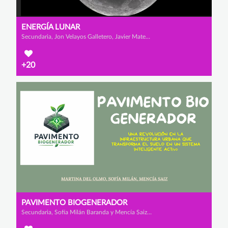
ENERGÍA LUNAR
Secundaria, Jon Velayos Galletero, Javier Mateo García Díaz y Daniel Aguilar Redondo
+20
PAVIMENTO BIOGENERADOR
Secundaria, Sofía Milán Baranda y Mencía Saiz García