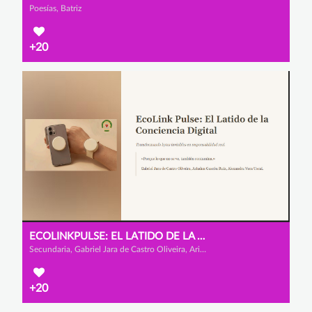
Poesías, Batriz
+20
ECOLINKPULSE: EL LATIDO DE LA CONCIENCIA DIGITAL
Secundaria, Gabriel Jara de Castro Oliveira, Ariadna Gascón Ruiz y Alexandra Vera Uscai
+20