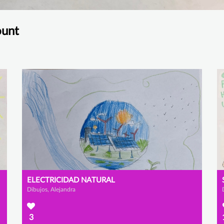
ount
ELECTRICIDAD NATURAL
Dibujos, Alejandra
3