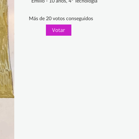
Emilio - 10 años, 4º Tecnología
Más de 20 votos conseguidos
Votar