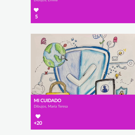
5
MI CUIDADO
Dibujos, María Teresa
+20