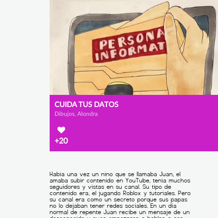
CUIDA TUS DATOS
Dibujos, Alondra
+20