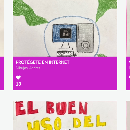
PROTÉGETE EN INTERNET
Dibujos, Andrés
13