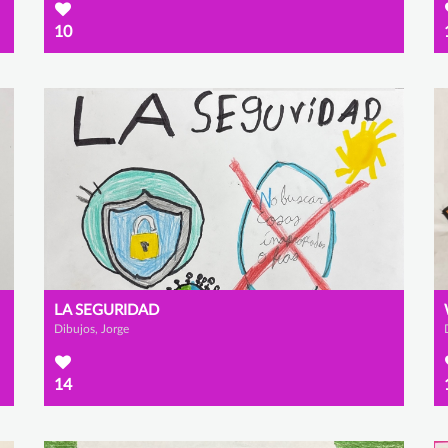
10
LA SEGURIDAD
Dibujos, Jorge
14