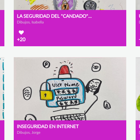
LA SEGURIDAD DEL "CANDADO" Y LA "LLAVE"
Dibujos, Isabella
+20
INSEGURIDAD EN INTERNET
Dibujos, Jorge