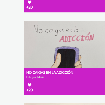
+20
NO CAIGAS EN LA ADICCIÓN
Dibujos, María
+20