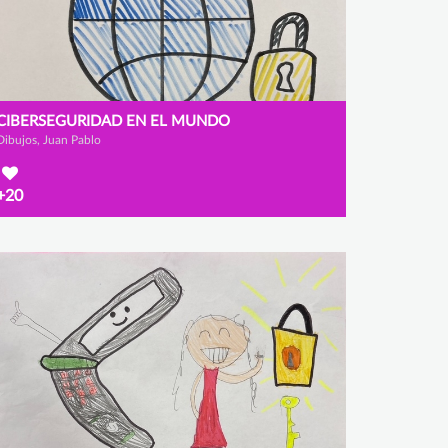
CIBERSEGURIDAD EN EL MUNDO
Dibujos, Juan Pablo
+20