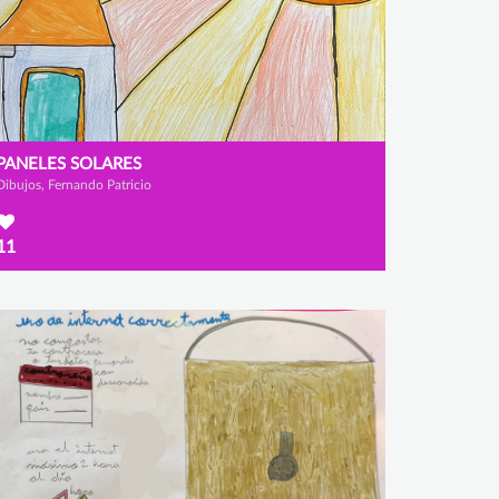
PANELES SOLARES
Dibujos, Fernando Patricio
11