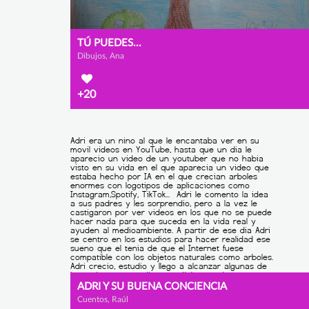
TÚ PUEDES...
Dibujos, Ana
+20
ADRI Y SU BUENA CONCIENCIA
Cuentos, Raúl