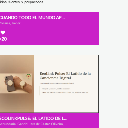
CUANDO TODO EL MUNDO APORTA SUMANOS, NO RESTAMOS
Poesías, Javier
+20
ECOLINKPULSE: EL LATIDO DE LA CONCIENCIA DIGITAL
Secundaria, Gabriel Jara de Castro Oliveira, Ariadna Gascón Ruiz y Alexandra Vera Uscai