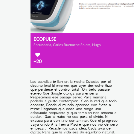
ECOPULSE
Secundaria, Carlos Buenache Solera, Hugo Martínez Campañá y Darío López Mateo
+20