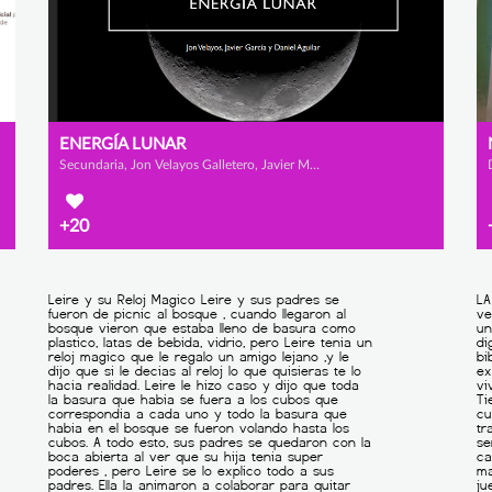
ENERGÍA LUNAR
Secundaria, Jon Velayos Galletero, Javier Mateo García Díaz y Daniel Aguilar Redondo
+20