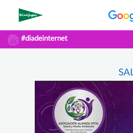
#diadeinternet
SA