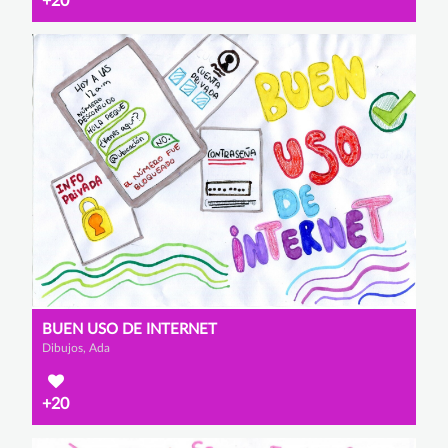
+20
BUEN USO DE INTERNET
Dibujos, Ada
+20