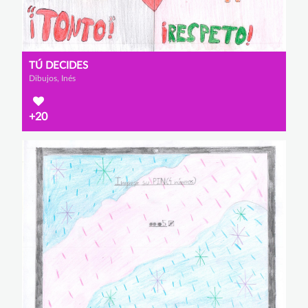
TÚ DECIDES
Dibujos, Inés
+20