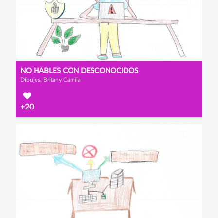
NO HABLES CON DESCONOCIDOS
Dibujos, Britany Camila
+20