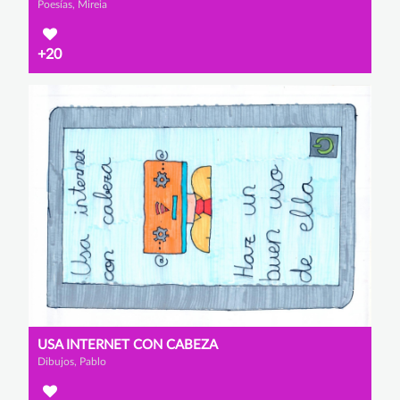
Poesías, Mireia
+20
USA INTERNET CON CABEZA
Dibujos, Pablo