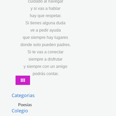
cuidado al navegar
y si vas a hablar
hay que respetar.
Si tienes alguna duda
ve a pedir ayuda
que siempre hay lugares
donde solo pueden padres.
Si te vas a conectar
siempre a disfrutar
y siempre con un amigo
podrás contar.
Categorias
Poesías
Colegio