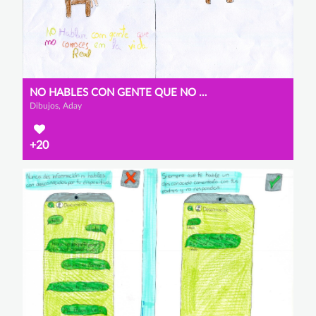
NO HABLES CON GENTE QUE NO CONOCES EN LA VIDA REAL
Dibujos, Aday
+20