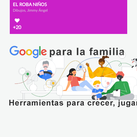
EL ROBA NIÑOS
Dibujos, Jimmy Ángel
+20