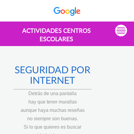
ACTIVIDADES CENTROS
ESCOLARES
SEGURIDAD POR
INTERNET
Detrás de una pantalla
hay que tener murallas
aunque haya muchas reseñas
no siempre son buenas.
Si lo que quieres es buscar