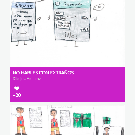
NO HABLES CON EXTRAÑOS
Dibujos, Anthony
+20