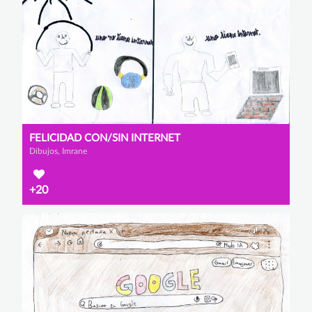
FELICIDAD CON/SIN INTERNET
Dibujos, Imrane
+20