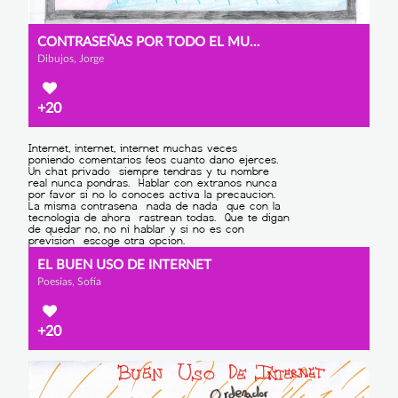
CONTRASEÑAS POR TODO EL MUNDO
Dibujos, Jorge
+20
EL BUEN USO DE INTERNET
Poesías, Sofía
+20