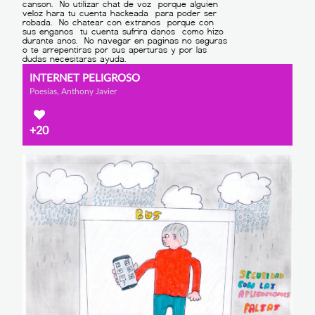
INTERNET PELIGROSO
Poesías, Anthony Javier
+20