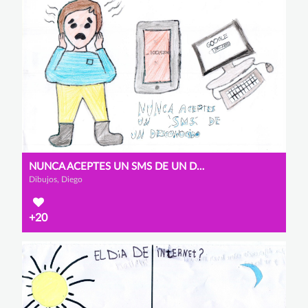
NUNCA ACEPTES UN SMS DE UN DESCONOCIDO
Dibujos, Diego
+20