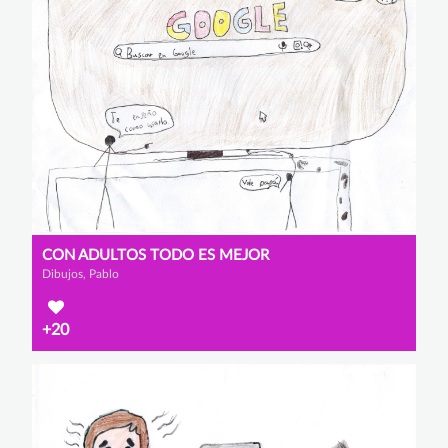
CON ADULTOS TODO ES MEJOR
Dibujos, Pablo
+20