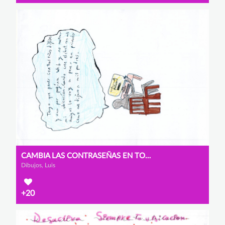
CAMBIA LAS CONTRASEÑAS EN TODAS LAS WEBS
Dibujos, Luis
+20