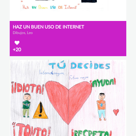
HAZ UN BUEN USO DE INTERNET
Dibujos, Leo
+20