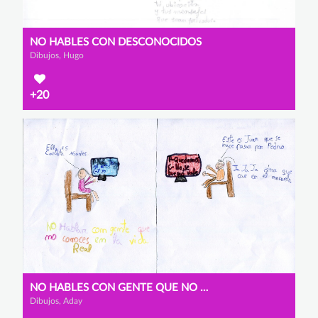
NO HABLES CON DESCONOCIDOS
Dibujos, Hugo
+20
NO HABLES CON GENTE QUE NO CONOCES EN LA VIDA REAL
Dibujos, Aday