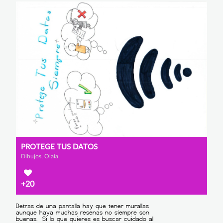
PROTEGE TUS DATOS
Dibujos, Olaia
+20