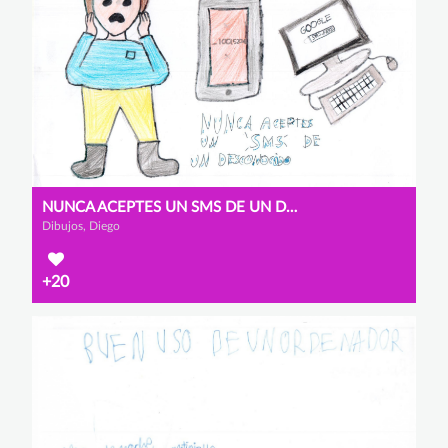
NUNCA ACEPTES UN SMS DE UN DESCONOCIDO
Dibujos, Diego
+20