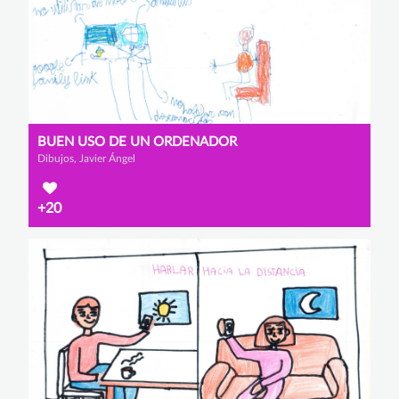
BUEN USO DE UN ORDENADOR
Dibujos, Javier Ángel
+20