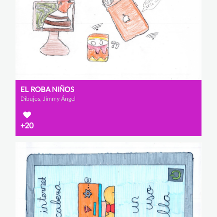
EL ROBA NIÑOS
Dibujos, Jimmy Ángel
+20