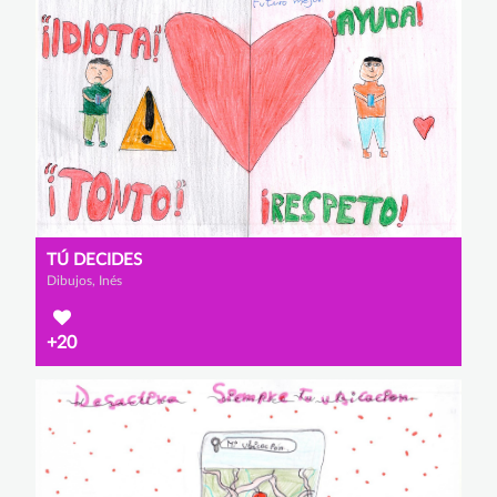
TÚ DECIDES
Dibujos, Inés
+20