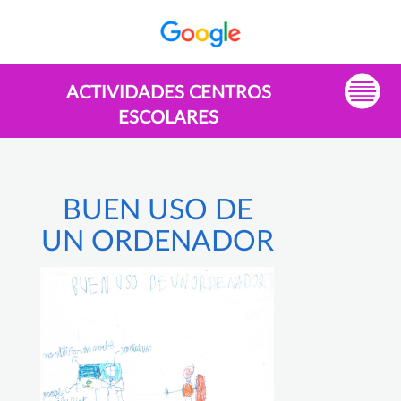
ACTIVIDADES CENTROS
ESCOLARES
BUEN USO DE
UN ORDENADOR