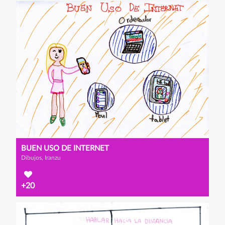
BUEN USO DE INTERNET
Dibujos, Iranzu
+20