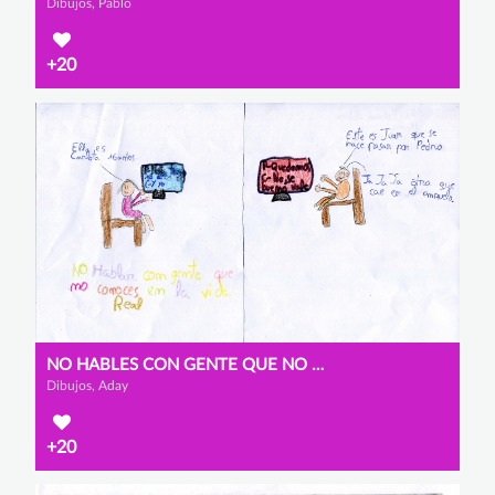
Dibujos, Pablo
+20
NO HABLES CON GENTE QUE NO CONOCES EN LA VIDA REAL
Dibujos, Aday
+20