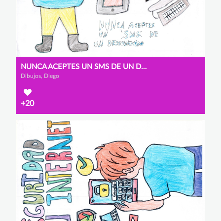
NUNCA ACEPTES UN SMS DE UN DESCONOCIDO
Dibujos, Diego
+20