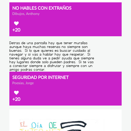
NO HABLES CON EXTRAÑOS
Dibujos, Anthony
+20
SEGURIDAD POR INTERNET
Poesías, Jorge
+20