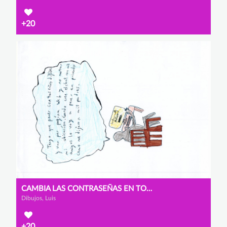
+20
CAMBIA LAS CONTRASEÑAS EN TODAS LAS WEBS
Dibujos, Luis
+20