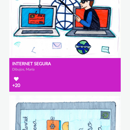
INTERNET SEGURA
Dibujos, María
+20