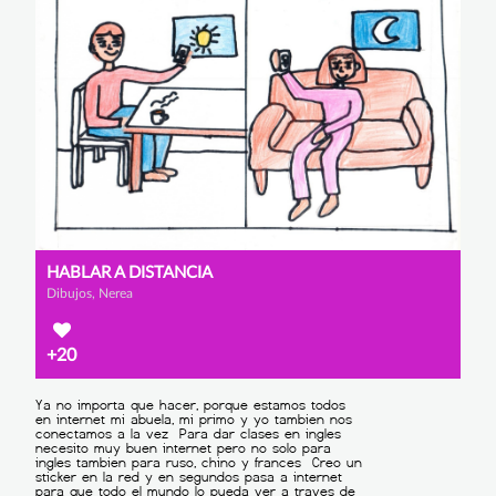
HABLAR A DISTANCIA
Dibujos, Nerea
+20