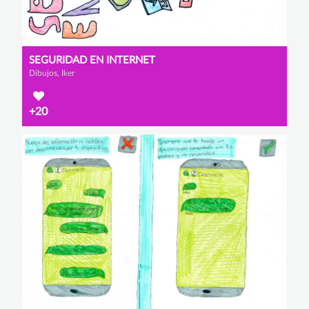
SEGURIDAD EN INTERNET
Dibujos, Iker
+20