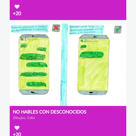
+20
NO HABLES CON DESCONOCIDOS
Dibujos, Celia
+20