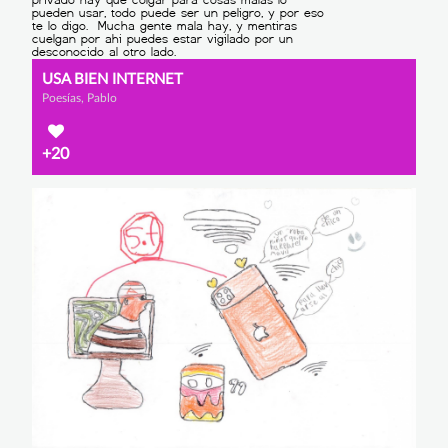
USA BIEN INTERNET
Poesías, Pablo
+20