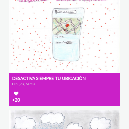
DESACTIVA SIEMPRE TU UBICACIÓN
Dibujos, Mireia
+20