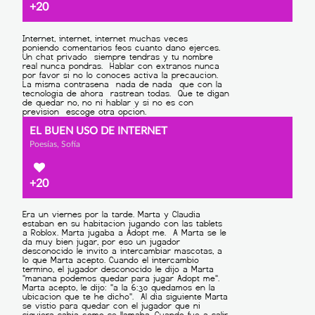
+20
EL BUEN USO DE INTERNET
Poesías, Sofía
+20