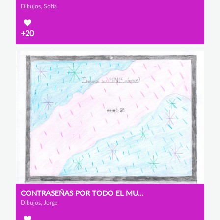
Dibujos, Sofía
+20
CONTRASEÑAS POR TODO EL MUNDO
Dibujos, Jorge