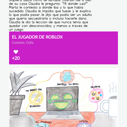
EL JUGADOR DE ROBLOX
Cuentos, Celia
+20