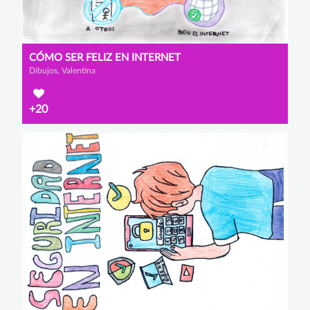
CÓMO SER FELIZ EN INTERNET
Dibujos, Valentina
+20