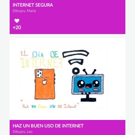
INTERNET SEGURA
Dibujos, María
+20
HAZ UN BUEN USO DE INTERNET
Dibujos, Leo