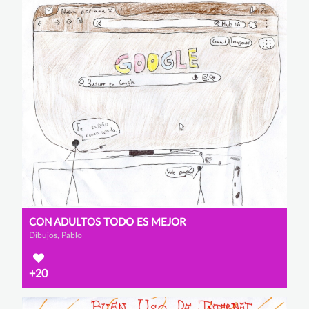
CON ADULTOS TODO ES MEJOR
Dibujos, Pablo
+20