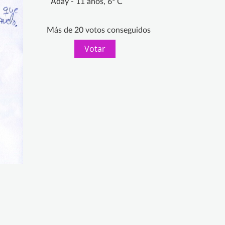
Aday - 11 años, 6º C
Más de 20 votos conseguidos
Votar