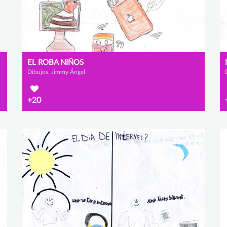
EL ROBA NIÑOS
Dibujos, Jimmy Ángel
+20