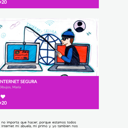
+20
INTERNET SEGURA
Dibujos, María
+20