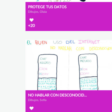
PROTEGE TUS DATOS
Dibujos, Olaia
+20
NO HABLAR CON DESCONOCIDOS
Dibujos, Sofía