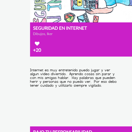
SEGURIDAD EN INTERNET
Dibujos, Iker
+20