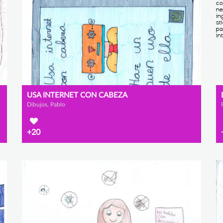
USA INTERNET CON CABEZA
Dibujos, Pablo
+20