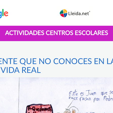
ACTIVIDADES CENTROS ESCOLARES
ENTE QUE NO CONOCES EN L
VIDA REAL