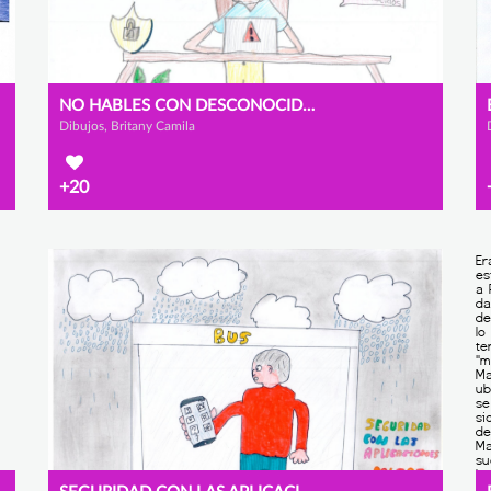
NO HABLES CON DESCONOCIDOS
Dibujos, Britany Camila
+20