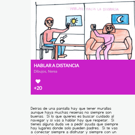
HABLAR A DISTANCIA
Dibujos, Nerea
+20