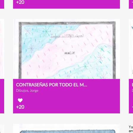
+20
CONTRASEÑAS POR TODO EL MUNDO
Dibujos, Jorge
+20