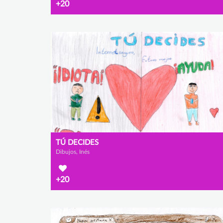
+20
TÚ DECIDES
Dibujos, Inés
+20