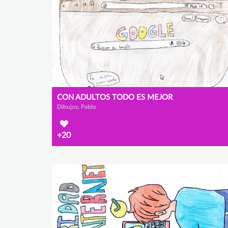
CON ADULTOS TODO ES MEJOR
Dibujos, Pablo
+20