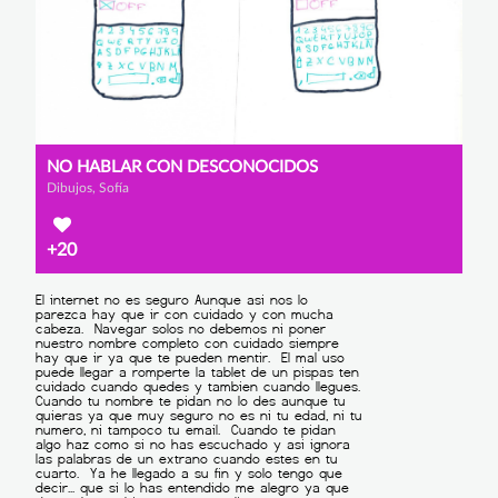
NO HABLAR CON DESCONOCIDOS
Dibujos, Sofía
+20