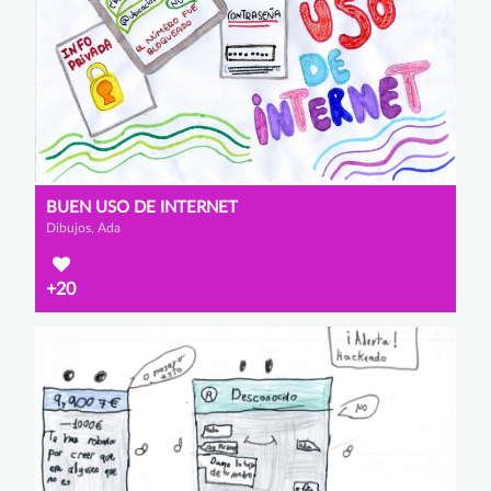
BUEN USO DE INTERNET
Dibujos, Ada
+20