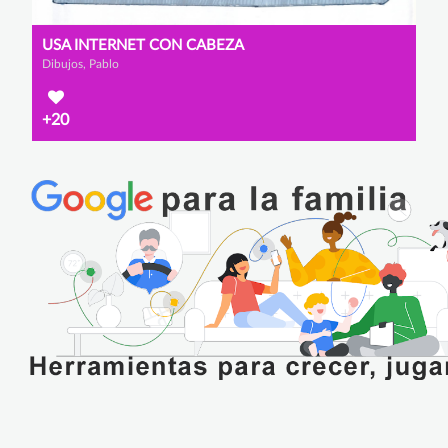
USA INTERNET CON CABEZA
Dibujos, Pablo
+20