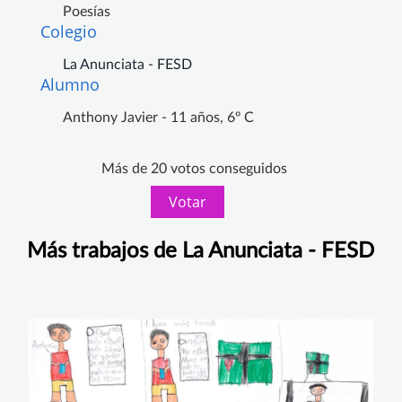
Poesías
Colegio
La Anunciata - FESD
Alumno
Anthony Javier - 11 años, 6º C
Más de 20 votos conseguidos
Votar
Más trabajos de La Anunciata - FESD