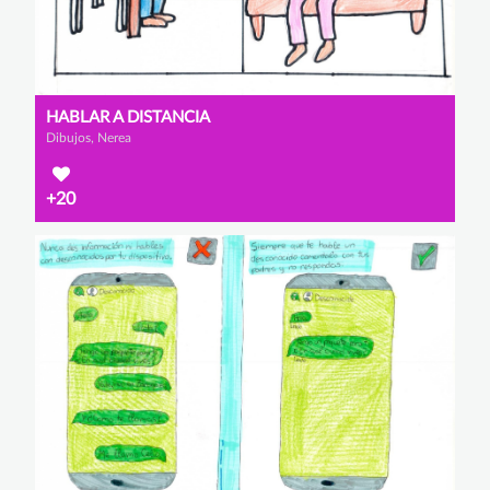
HABLAR A DISTANCIA
Dibujos, Nerea
+20