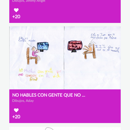
Dibujos, Jimmy Ángel
+20
NO HABLES CON GENTE QUE NO CONOCES EN LA VIDA REAL
Dibujos, Aday
+20