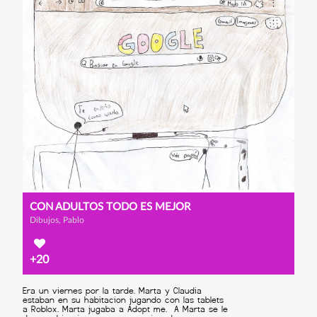
CON ADULTOS TODO ES MEJOR
Dibujos, Pablo
+20