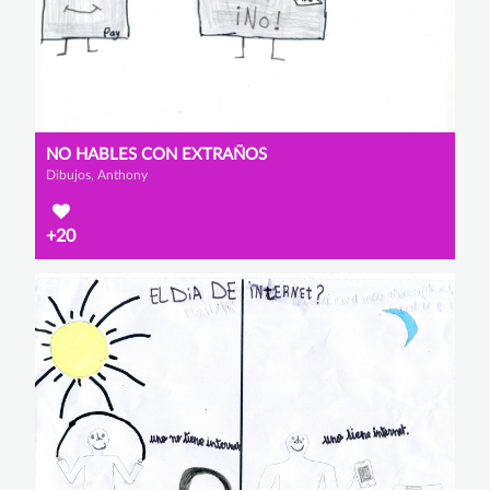
NO HABLES CON EXTRAÑOS
Dibujos, Anthony
+20