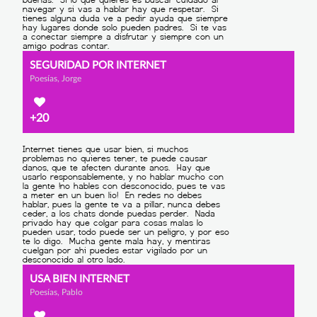
SEGURIDAD POR INTERNET
Poesías, Jorge
+20
USA BIEN INTERNET
Poesías, Pablo