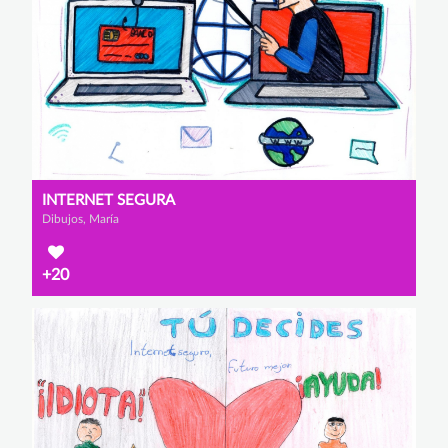
INTERNET SEGURA
Dibujos, María
+20