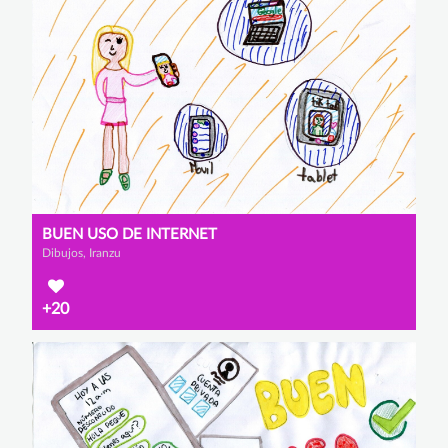
BUEN USO DE INTERNET
Dibujos, Iranzu
+20