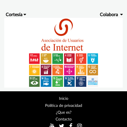
Cortesía
Colabora
Inicio
Política de privacidad
¿Que es?
Contacto