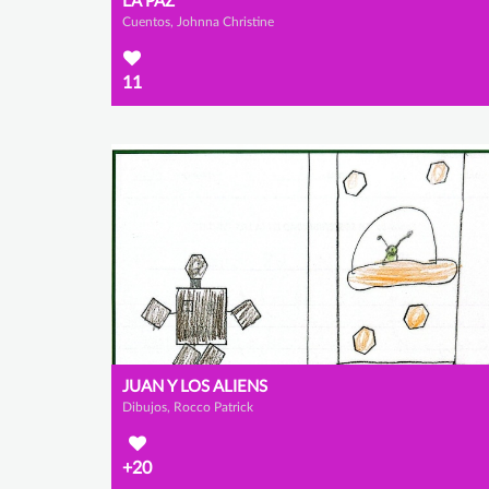
LA PAZ
Cuentos, Johnna Christine
11
JUAN Y LOS ALIENS
Dibujos, Rocco Patrick
+20