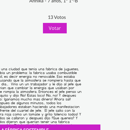
Annika - 7 años, 1º 1º-B
13 Votos
Votar