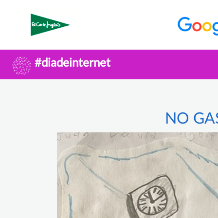
#diadeinternet
NO GAS