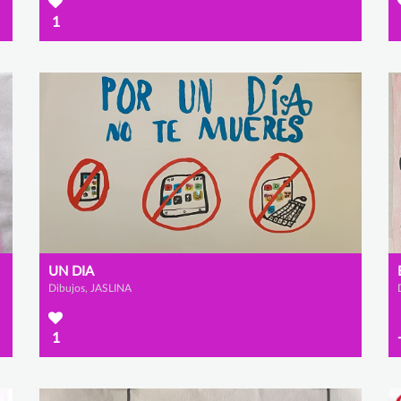
1
UN DIA
Dibujos, JASLINA
1