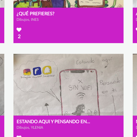
¿QUÉ PREFIERES?
Dibujos, INES
2
ESTANDO AQUI Y PENSANDO EN TI
Dibujos, YLENIA