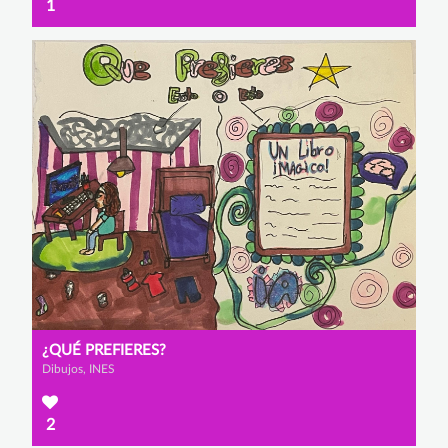
1
¿QUÉ PREFIERES?
Dibujos, INES
2