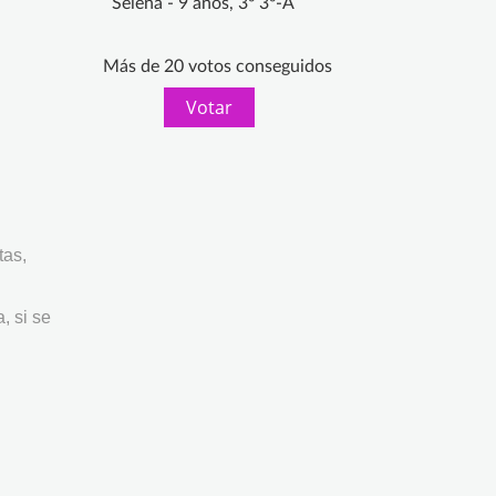
Selena - 9 años, 3º 3º-A
Más de 20 votos conseguidos
Votar
tas,
, si se