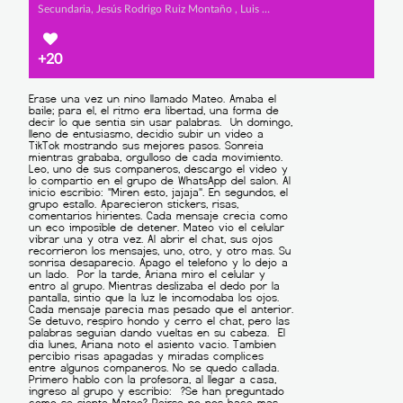
Secundaria, Jesús Rodrigo Ruiz Montaño , Luis Abraham Huaraquispe Tamay y Gabriela Vásquez Mendoza
+20