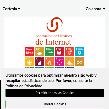
Cortesía
Colabora
Utilizamos cookies para optimizar nuestro sitio web y
recopilar estadísticas de uso. Por favor, consulte la
Política de Privacidad
Inicio
Política de privacidad
Permitir todas las Cookies
¿Que es?
Contacto
Borrar Cookies