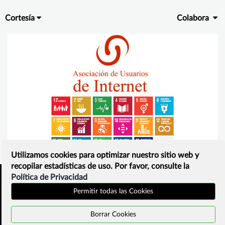
Cortesía
Colabora
Utilizamos cookies para optimizar nuestro sitio web y
recopilar estadísticas de uso. Por favor, consulte la
Política de Privacidad
Inicio
Política de privacidad
Permitir todas las Cookies
¿Que es?
Contacto
Borrar Cookies