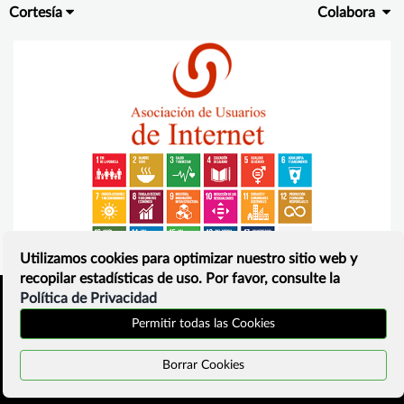
Cortesía
Colabora
Utilizamos cookies para optimizar nuestro sitio web y
recopilar estadísticas de uso. Por favor, consulte la
Política de Privacidad
Inicio
Política de privacidad
Permitir todas las Cookies
¿Que es?
Contacto
Borrar Cookies