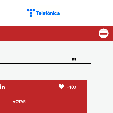
+100
VOTAR