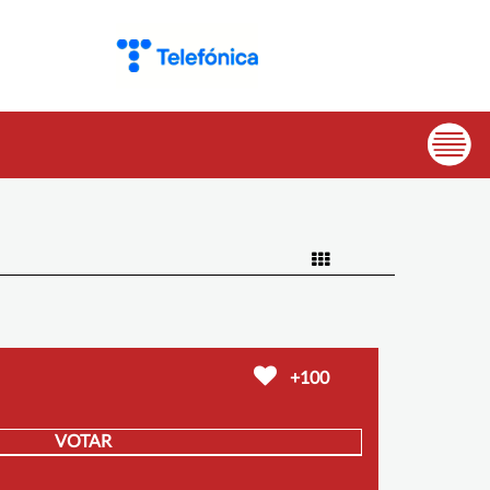
+100
VOTAR