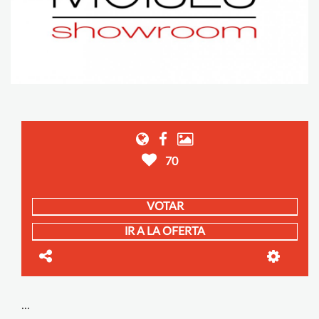
70
VOTAR
IR A LA OFERTA
...