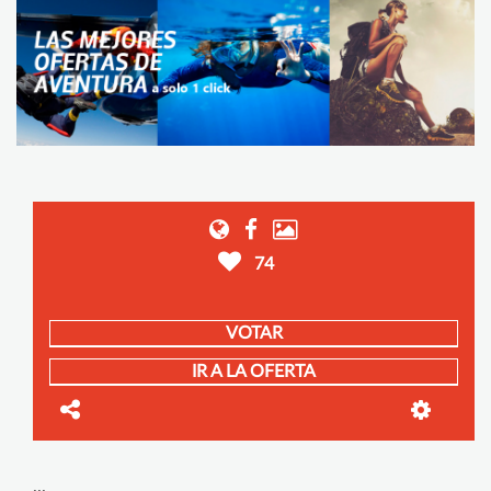
74
VOTAR
IR A LA OFERTA
...