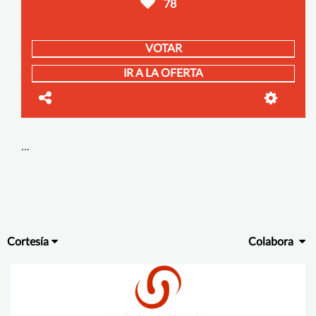
78
VOTAR
IR A LA OFERTA
...
Cortesía
Colabora