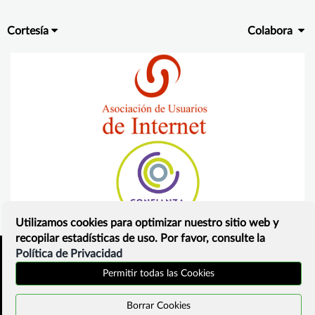
Cortesía
Colabora
Utilizamos cookies para optimizar nuestro sitio web y
recopilar estadísticas de uso. Por favor, consulte la
Política de Privacidad
Inicio
Política de privacidad
Permitir todas las Cookies
¿Que es?
Contacto
Borrar Cookies