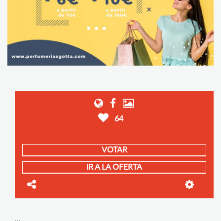
64
VOTAR
IR A LA OFERTA
...