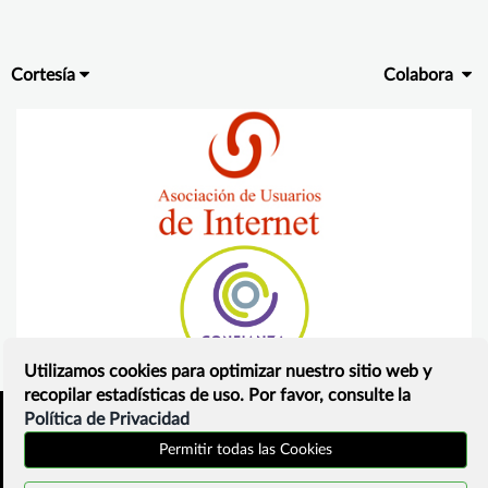
Cortesía
Colabora
Utilizamos cookies para optimizar nuestro sitio web y
recopilar estadísticas de uso. Por favor, consulte la
Política de Privacidad
Inicio
Política de privacidad
Permitir todas las Cookies
¿Que es?