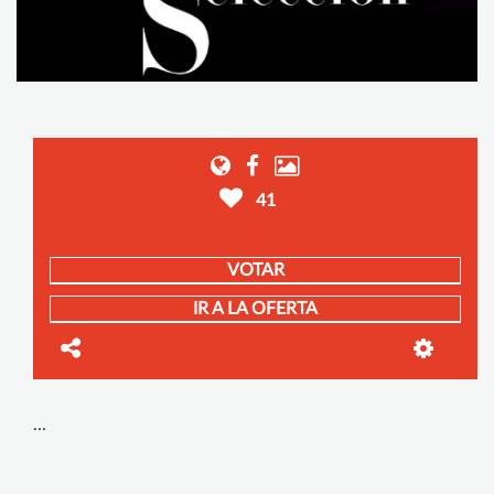
41
VOTAR
IR A LA OFERTA
...