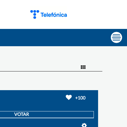
+100
VOTAR