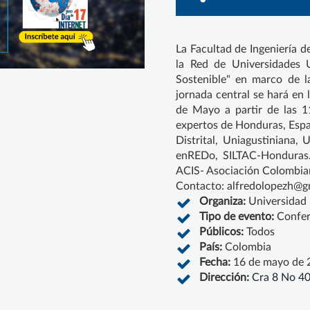
La Facultad de Ingeniería d
la Red de Universidades 
Sostenible" en marco de l
jornada central se hará en l
de Mayo a partir de las 1
expertos de Honduras, Espa
Distrital, Uniagustiniana,
enREDo, SILTAC-Honduras. 
ACIS- Asociación Colombian
Contacto: alfredolopezh@g
Organiza:
Universidad 
Tipo de evento:
Confer
Públicos:
Todos
País:
Colombia
Fecha:
16 de mayo de 
Dirección:
Cra 8 No 4