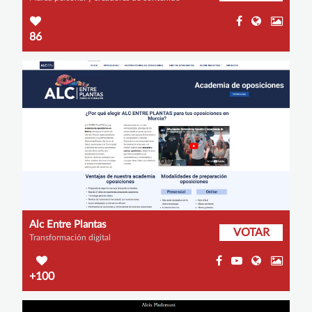
86
Alc Entre Plantas
VOTAR
Transformación digital
+100