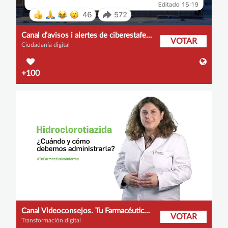
Canal d’avisos i alertes de ciberestafes per web i xarxes socials
VOTAR
Ciudadanía digital
+100
Canal Videoconsejos. Tu Farmacéutico Informa
VOTAR
Transformación digital