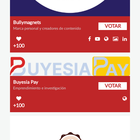
Bullymagnets
VOTAR
Marca personal y creadores de contenido
+100
Buyesia Pay
VOTAR
Emprendimiento e investigación
+100