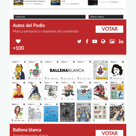
Autos del Podio
VOTAR
Marca personal y creadores de contenido
+100
Ballena blanca
VOTAR
Transformación digital