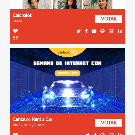
Catchalot
VOTAR
Moda
59
Centauro Rent a Car
VOTAR
Viajes, ocio y planes