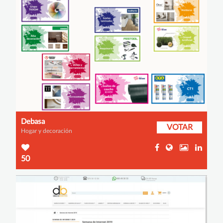
Debasa
VOTAR
Hogar y decoración
50