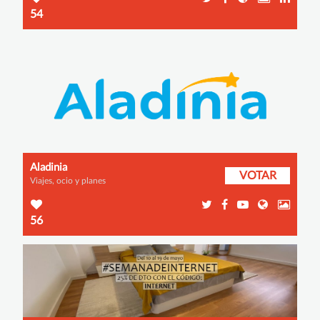
54
Aladinia
VOTAR
Viajes, ocio y planes
56