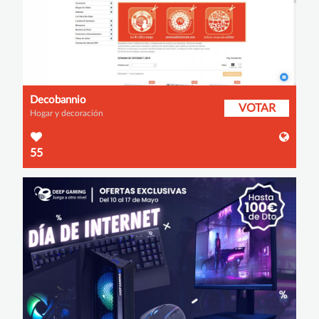
Decobannio
VOTAR
Hogar y decoración
55