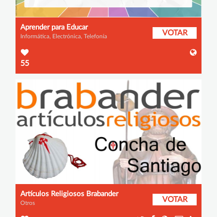
Aprender para Educar
VOTAR
Informática, Electrónica, Telefonía
55
Artículos Religiosos Brabander
VOTAR
Otros