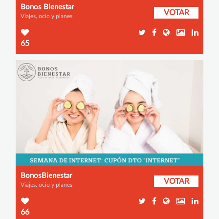
Bonos Bienestar
VOTAR
Viajes, ocio y planes
65
BonosBienestar
VOTAR
Viajes, ocio y planes
66