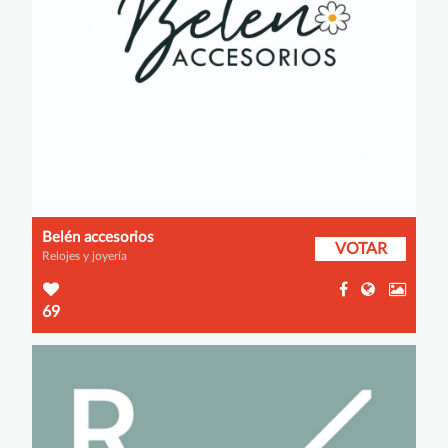
Belén accesorios
VOTAR
Relojes y joyería
69