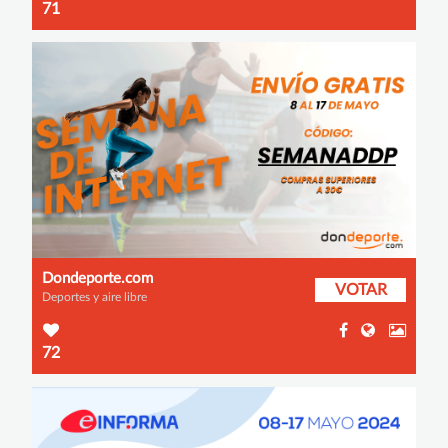
71
Dondeporte.com
VOTAR
Deportes y aire libre
72