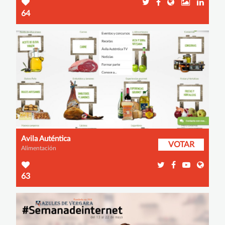
64
Avila Auténtica
VOTAR
Alimentación
63