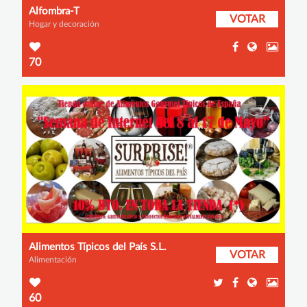
Alfombra-T
VOTAR
Hogar y decoración
70
Alimentos Típicos del País S.L.
VOTAR
Alimentación
60