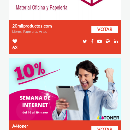
20milproductos.com
VOTAR
Libros, Papelería, Artes
63
A4toner
VOTAR