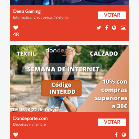
Deep Gaming
VOTAR
Informática, Electrónica, Telefonía
48
Dondeporte.com
VOTAR
Deportes y aire libre