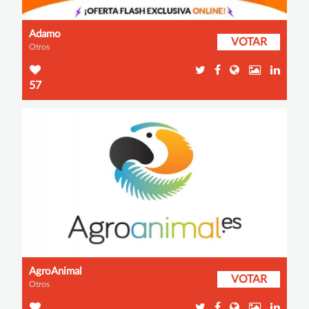
Adamo
VOTAR
Otros
57
AgroAnimal
VOTAR
Otros