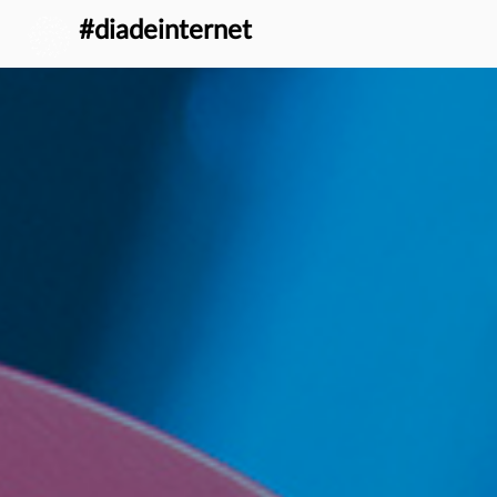
} }
#diadeinternet