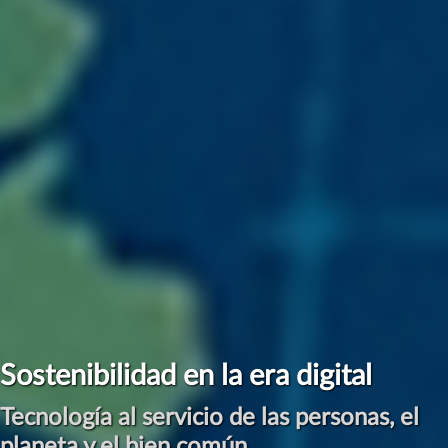
#ManifiestoInternetSostenible
Por una Digitalización Sostenible