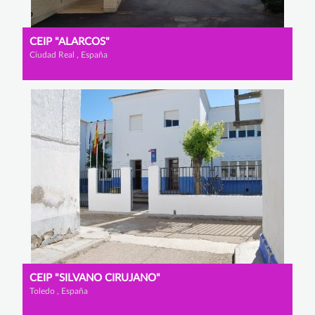
CEIP "ALARCOS"
Ciudad Real , España
CEIP "SILVANO CIRUJANO"
Toledo , España