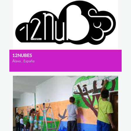
12NUBES
Álava , España