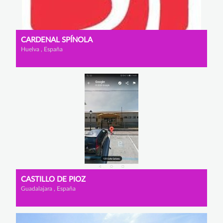
CARDENAL SPÍNOLA
Huelva , España
CASTILLO DE PIOZ
Guadalajara , España