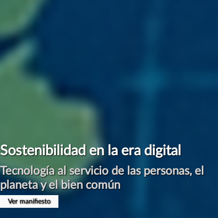
#ManifiestoInternetSostenible
Por una Digitalización Sostenible
Presentación en Congreso CLABE el 17 de Abril