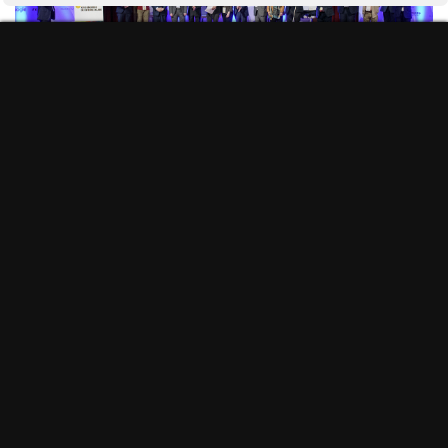
#ManifiestoInternetSostenible
Programa actividades #ddi2026