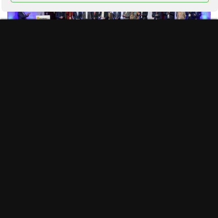
#ManifiestoInternetSostenible
Programa actividades #ddi2026