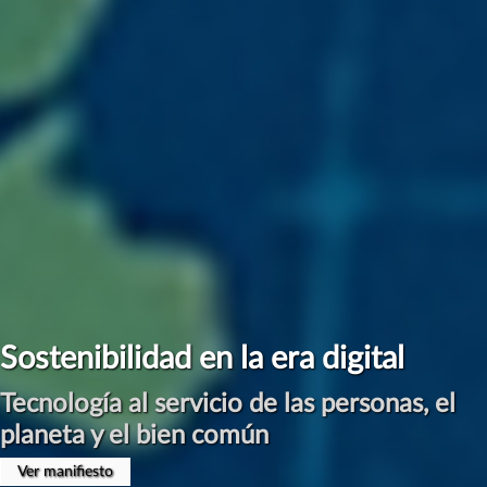
#ManifiestoInternetSostenible
Por una Digitalización Sostenible
Presentación en Congreso CLABE el 17 de Abril