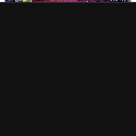
#ManifiestoInternetSostenible
Programa actividades #ddi2026